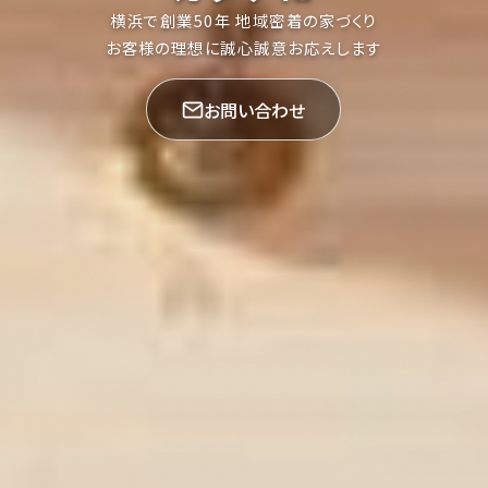
横
浜
で
創
業
5
0
年
地
域
密
着
の
家
づ
く
り
お
客
様
の
理
想
に
誠
心
誠
意
お
応
え
し
ま
す
お問い合わせ